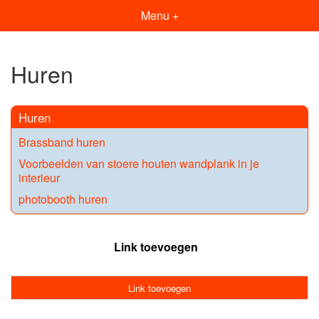
Menu +
Huren
Huren
Brassband huren
Voorbeelden van stoere houten wandplank in je
interieur
photobooth huren
Link toevoegen
Link toevoegen